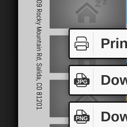
Prin
Dow
JPG
Dow
PNG